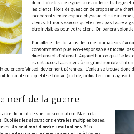
donc forcé les enseignes à revoir leur stratégie et
les clients. Hors de question de proposer une chart
incohérents entre espace physique et site internet,
clients. Et nous savons qu’elle n’est pas facile à g
être invisibles pour votre client. On parlera volonti
Par ailleurs, les besoins des consommateurs évolue
consommation plus éco-responsable et locale, des 
directement d’internet. Aujourd’hui, on qualifie l
ils ont accès facilement à un grand nombre d’infor
in ou encore Vinted, deviennent pérennes. L’enjeu se trouve donc da
oit le canal sur lequel il se trouve (mobile, ordinateur ou magasin).
le nerf de la guerre
paraître du point de vue consommateur. Mais cela
. Oubliées les séparations entre les multiples bases.
bases.
Un seul mot d’ordre : mutualiser.
Afin
devez
interconnecter vos canaux
et ce à travers