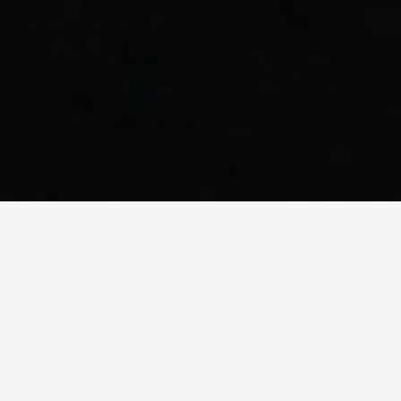
Cabinet Conseil en Data
qui inspire toutes les
transitions utiles
.
NOTRE RAISON D’ÊTRE
INSPIRER TOUTES LES TRANSITIONS