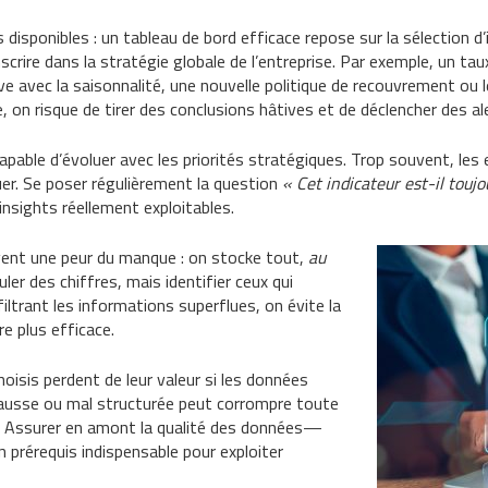
 disponibles : un tableau de bord efficace repose sur la sélection d’
’inscrire dans la stratégie globale de l’entreprise. Par exemple, un 
ve avec la saisonnalité, une nouvelle politique de recouvrement ou le
on risque de tirer des conclusions hâtives et de déclencher des ale
capable d’évoluer avec les priorités stratégiques. Trop souvent, les
luer. Se poser régulièrement la question
« Cet indicateur est-il toujo
insights réellement exploitables.
ent une peur du manque : on stocke tout,
au
uler des chiffres, mais identifier ceux qui
filtrant les informations superflues, on évite la
re plus efficace.
oisis perdent de leur valeur si les données
fausse ou mal structurée peut corrompre toute
es. Assurer en amont la qualité des données—
n prérequis indispensable pour exploiter