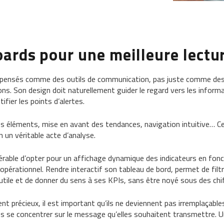
oards
pour une meilleure lectu
 pensés comme des outils de communication, pas juste comme des e
ns. Son design doit naturellement guider le regard vers les inform
ifier les points d’alertes.
n des éléments, mise en avant des tendances, navigation intuitive… C
 un véritable acte d’analyse.
référable d’opter pour un affichage dynamique des indicateurs en fo
opérationnel. Rendre interactif son tableau de bord, permet de fil
t utile et de donner du sens à ses KPIs, sans être noyé sous des ch
nt précieux, il est important qu’ils ne deviennent pas irremplaçable
ns se concentrer sur le message qu’elles souhaitent transmettre. 