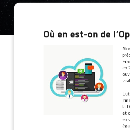
Où en est-on de l’O
Alo
pré
Fra
en 
ouv
vis
L’u
l’i
la 
et 
en 
éga