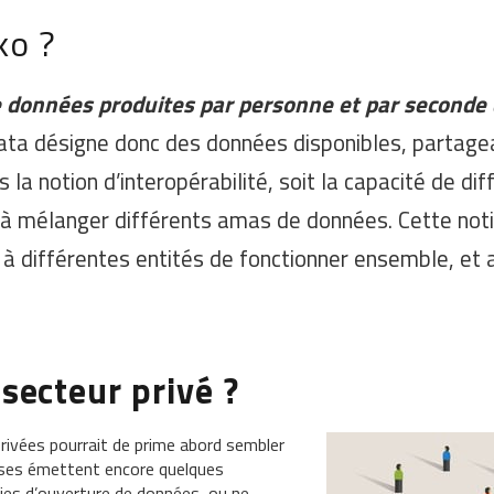
ko ?
de données produites par personne et par second
ta désigne donc des données disponibles, partagea
rs la notion d’interopérabilité, soit la capacité de di
qu’à mélanger différents amas de données. Cette no
 à différentes entités de fonctionner ensemble, et a
 secteur privé ?
ivées pourrait de prime abord sembler
rises émettent encore quelques
gies d’ouverture de données, ou ne