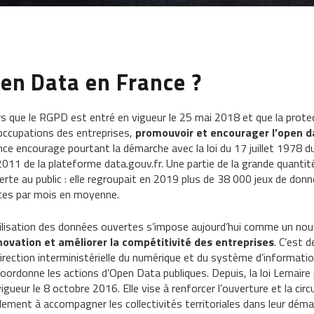
pen Data en France ?
rs que le RGPD est entré en vigueur le 25 mai 2018 et que la prot
occupations des entreprises,
promouvoir et encourager l’open d
nce encourage pourtant la démarche avec la loi du 17 juillet 1978 du 
2011 de la plateforme data.gouv.fr. Une partie de la grande quantit
erte au public : elle regroupait en 2019 plus de 38 000 jeux de donn
ites par mois en moyenne.
tilisation des données ouvertes s’impose aujourd’hui comme un nou
nnovation et améliorer la compétitivité des entreprises
. C’est d
Direction interministérielle du numérique et du système d’informati
coordonne les actions d’Open Data publiques. Depuis, la loi Lemair
vigueur le 8 octobre 2016. Elle vise à renforcer l’ouverture et la ci
lement à accompagner les collectivités territoriales dans leur dém