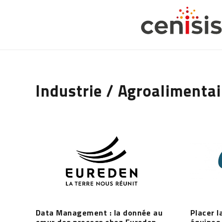
Industrie / Agroalimentai
Data Management : la donnée au
Placer l
cœur des process chez Eureden
équipes