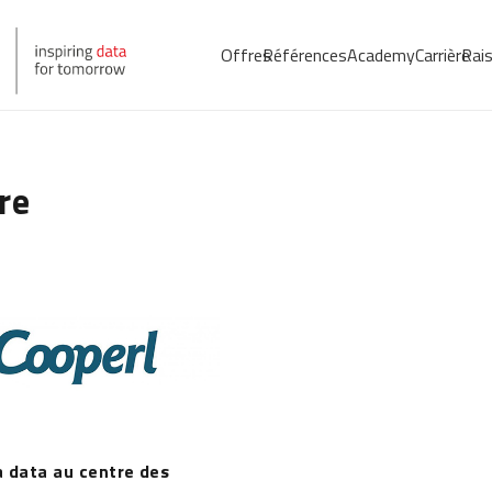
Offres
Références
Academy
Carrière
Rais
re
a data au centre des