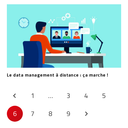
Le data management à distance : ça marche !
1
…
3
4
5
6
7
8
9